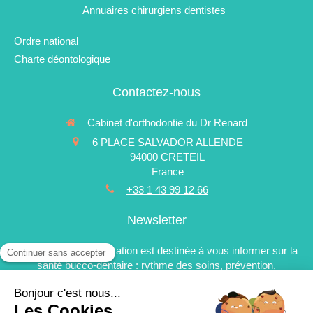
Annuaires chirurgiens dentistes
Ordre national
Charte déontologique
Contactez-nous
Cabinet d'orthodontie du Dr Renard
6 PLACE SALVADOR ALLENDE
94000
CRETEIL
France
+33 1 43 99 12 66
Newsletter
La newsletter d'information est destinée à vous informer sur la
santé bucco-dentaire : rythme des soins, prévention,
esthétique du sourire, avancées technologiques et nouveaux
traitements. Elle est réservée aux patients du cabinet.