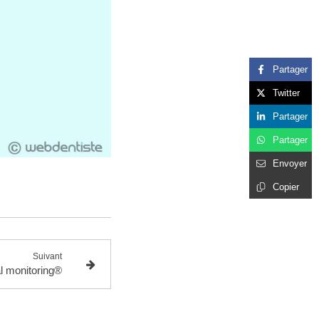
Partager
Twitter
Partager
Partager
Envoyer
Copier
Suivant
al monitoring®