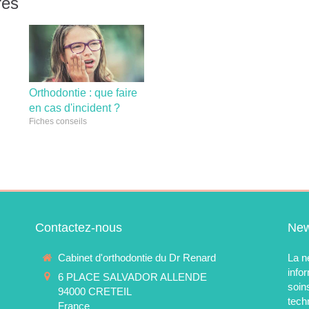
res
Orthodontie : que faire
en cas d'incident ?
Fiches conseils
Contactez-nous
New
Cabinet d'orthodontie du Dr Renard
La n
info
6 PLACE SALVADOR ALLENDE
soin
94000
CRETEIL
tech
France