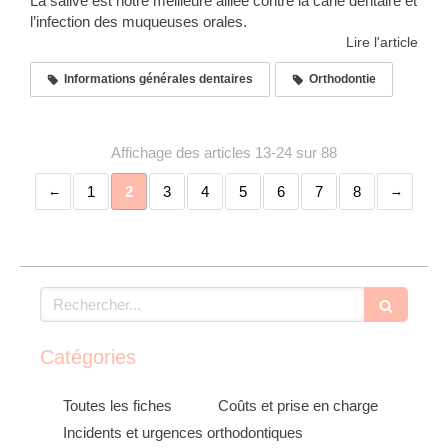
La salive est notre meilleure alliée contre la carie dentaire et
l’infection des muqueuses orales.
Lire l'article
Informations générales dentaires
Orthodontie
Affichage des articles 13-24 sur 88
1
2
3
4
5
6
7
8
Rechercher
Catégories
Toutes les fiches
Coûts et prise en charge
Incidents et urgences orthodontiques