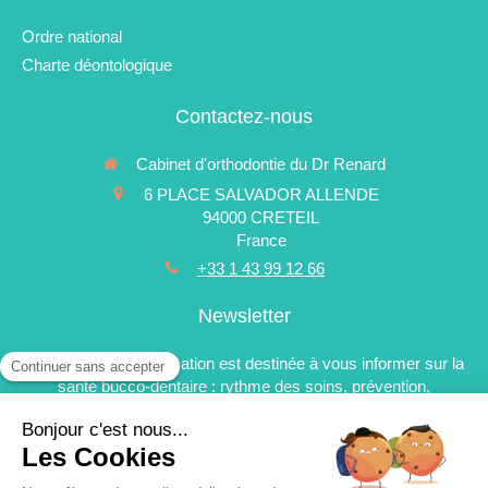
Ordre national
Charte déontologique
Contactez-nous
Cabinet d'orthodontie du Dr Renard
6 PLACE SALVADOR ALLENDE
94000
CRETEIL
France
+33 1 43 99 12 66
Newsletter
La newsletter d'information est destinée à vous informer sur la
santé bucco-dentaire : rythme des soins, prévention,
esthétique du sourire, avancées technologiques et nouveaux
traitements. Elle est réservée aux patients du cabinet.
Voir la newsletter